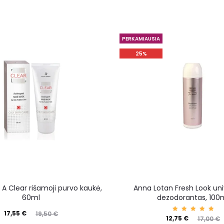
PERKAMIAUSIA
25%
A Clear rišamoji purvo kaukė,
Anna Lotan Fresh Look uni
60ml
dezodorantas, 100
17,55
€
19,50
€
Įvertin
12,75
€
17,00
€
imas: