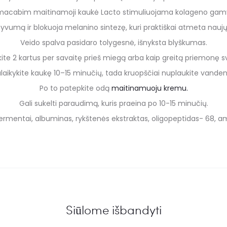
acabim maitinamoji kaukė Lacto stimuliuojama kolageno gam
tyvumą ir blokuoja melanino sintezę, kuri praktiškai atmeta nau
Veido spalva pasidaro tolygesnė, išnyksta blyškumas.
ite 2 kartus per savaitę prieš miegą arba kaip greitą priemonę sv
laikykite kaukę 10–15 minučių, tada kruopščiai nuplaukite vanden
Po to patepkite odą
maitinamuoju kremu.
Gali sukelti paraudimą, kuris praeina po 10-15 minučių.
fermentai, albuminas, rykštenės ekstraktas, oligopeptidas- 68, a
Siūlome išbandyti