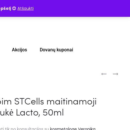
pšelį 😊
Atšaukti
Akcijos
Dovanų kuponai
m STCells maitinamoji
ukė Lacto, 50ml
ti tik po konsultacijos su
kosmetologe Veronika