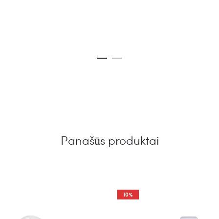
5.00
iš 5
Panašūs produktai
10%