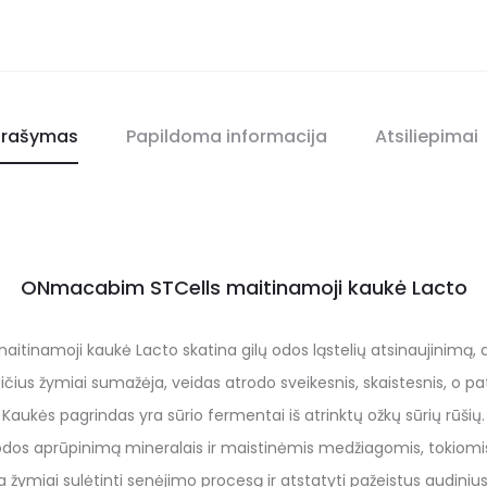
rašymas
Papildoma informacija
Atsiliepimai
ONmacabim STCells maitinamoji kaukė Lacto
inamoji kaukė Lacto skatina gilų odos ląstelių atsinaujinimą, ap
ius žymiai sumažėja, veidas atrodo sveikesnis, skaistesnis, o pat
Kaukės pagrindas yra sūrio fermentai iš atrinktų ožkų sūrių rūšių.
 odos aprūpinimą mineralais ir maistinėmis medžiagomis, tokiomis
a žymiai sulėtinti senėjimo procesą ir atstatyti pažeistus audiniu