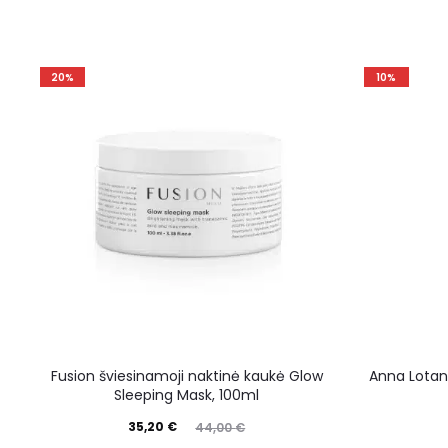
20%
10%
Fusion šviesinamoji naktinė kaukė Glow
Anna Lotan 
Sleeping Mask, 100ml
35,20
€
44,00
€