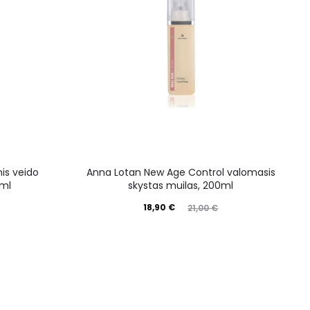
is veido
Anna Lotan New Age Control valomasis
0ml
skystas muilas, 200ml
18,90
€
21,00
€