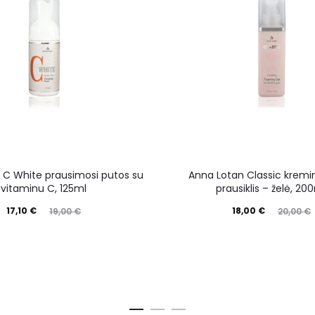
 C White prausimosi putos su
Anna Lotan Classic kremin
vitaminu C, 125ml
prausiklis – želė, 20
17,10
€
18,00
€
19,00
€
20,00
€