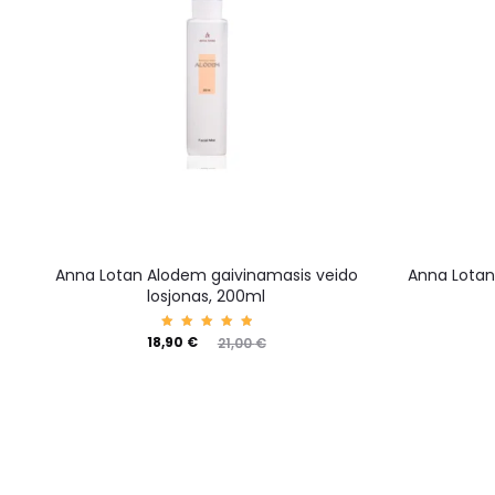
Anna Lotan Alodem gaivinamasis veido
Anna Lotan
losjonas, 200ml
Įvertin
18,90
€
21,00
€
imas:
5.00
iš 5