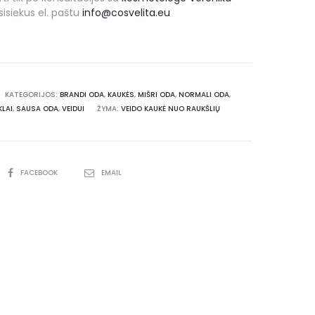
isiekus el. paštu
info@cosvelita.eu
KATEGORIJOS:
BRANDI ODA
,
KAUKĖS
,
MIŠRI ODA
,
NORMALI ODA
,
KLAI
,
SAUSA ODA
,
VEIDUI
ŽYMA:
VEIDO KAUKĖ NUO RAUKŠLIŲ
FACEBOOK
EMAIL