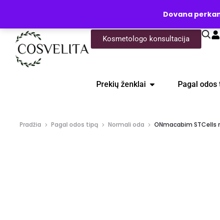
UŽKLAUSA
Dovana perkanti
Kosmetologo konsultacija
Prekių ženklai
Pagal odos 
Pradžia
Pagal odos tipą
Normali oda
ONmacabim STCells m