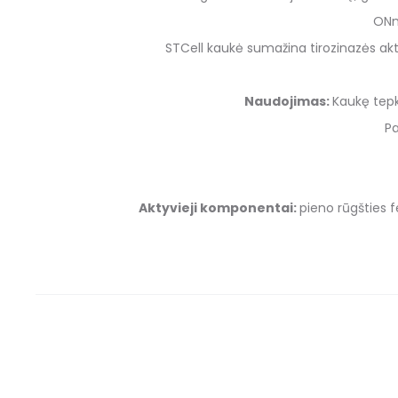
ONm
STCell kaukė sumažina tirozinazės ak
Naudojimas:
Kaukę tepk
Pa
Aktyvieji komponentai:
pieno rūgšties 