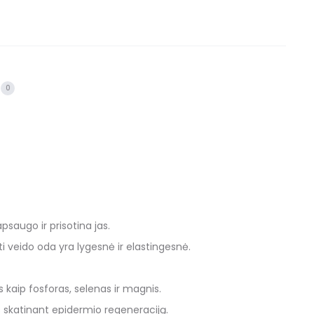
0
saugo ir prisotina jas.
i veido oda yra lygesnė ir elastingesnė.
 kaip fosforas, selenas ir magnis.
s skatinant epidermio regeneraciją.