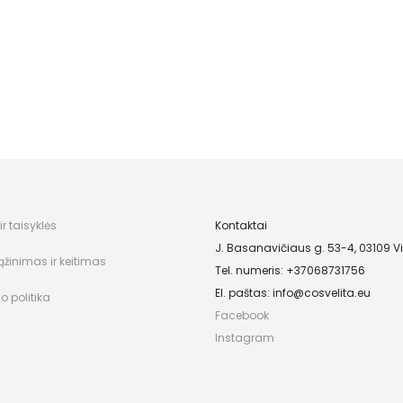
r taisyklės
Kontaktai
J. Basanavičiaus g. 53-4, 03109 Vi
ąžinimas ir keitimas
Tel. numeris: +37068731756
El. paštas:
info@cosvelita.eu
o politika
Facebook
Instagram