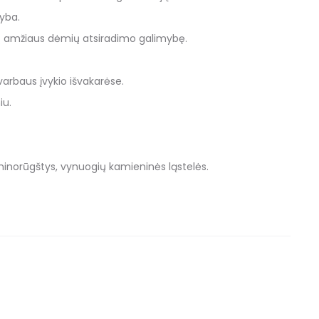
yba.
jų amžiaus dėmių atsiradimo galimybę.
arbaus įvykio išvakarėse.
iu.
minorūgštys, vynuogių kamieninės ląstelės.