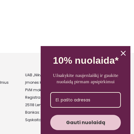
10% nuolaida*
UAB „Nikvera”
Užsakykite naujenlaiškį ir gaukite
nuolaidą pirmam apsipirkimui
lnius
Įmonės kodas: 303481944
PVM mokėtojo kodas: LT100011828014
Registracijos adresas: Bažnyčios g. 23-36,
25118 Lentvaris, Trakų r.
Bankas: Paysera LT
Sąskaitos Nr.: LT89 3500 0100 0165 5773
Gauti nuolaidą