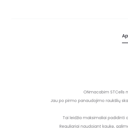
Ap
ONmacabim STCells mait
Jau po pirmo panaudojimo raukšlių skaič
Tai leidžia maksimaliai padidinti
Reguliariai naudojant kaukę, galim