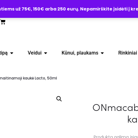
ems už 75€, 150€ arba 250 eurų. Nepamirškite įsidėti į kre
tipą
Veidui
Kūnui, plaukams
Rinkiniai
aitinamoji kaukė Lacto, 50ml
ONmacabi
ka
Produktą galima įsigy