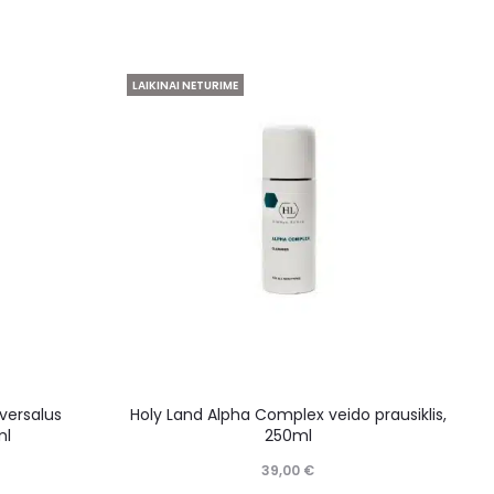
LAIKINAI NETURIME
versalus
Holy Land Alpha Complex veido prausiklis,
ml
250ml
39,00
€