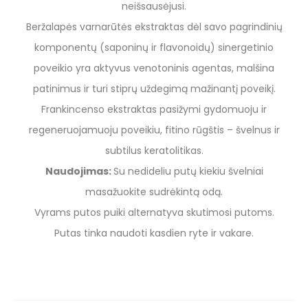
neišsausėjusi.
Beržalapės varnarūtės ekstraktas dėl savo pagrindinių
komponentų (saponinų ir flavonoidų) sinergetinio
poveikio yra aktyvus venotoninis agentas, malšina
patinimus ir turi stiprų uždegimą mažinantį poveikį.
Frankincenso ekstraktas pasižymi gydomuoju ir
regeneruojamuoju poveikiu, fitino rūgštis – švelnus ir
subtilus keratolitikas.
Naudojimas:
Su nedideliu putų kiekiu švelniai
masažuokite sudrėkintą odą.
Vyrams putos puiki alternatyva skutimosi putoms.
Putas tinka naudoti kasdien ryte ir vakare.