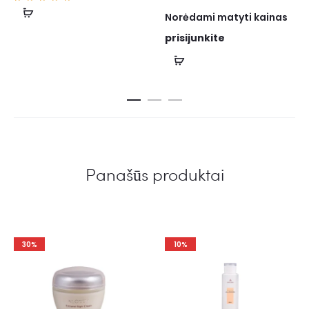
Įvertin
Norėdami matyti kainas
imas:
5.00
iš 5
prisijunkite
Panašūs produktai
30%
10%