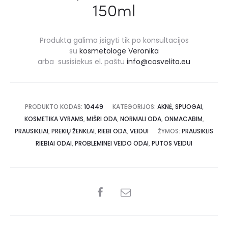
150ml
Produktą galima įsigyti tik po konsultacijos
su
kosmetologe Veronika
arba susisiekus el. paštu
info@cosvelita.eu
PRODUKTO KODAS:
10449
KATEGORIJOS:
AKNĖ, SPUOGAI
,
KOSMETIKA VYRAMS
,
MIŠRI ODA
,
NORMALI ODA
,
ONMACABIM
,
PRAUSIKLIAI
,
PREKIŲ ŽENKLAI
,
RIEBI ODA
,
VEIDUI
ŽYMOS:
PRAUSIKLIS
RIEBIAI ODAI
,
PROBLEMINEI VEIDO ODAI
,
PUTOS VEIDUI