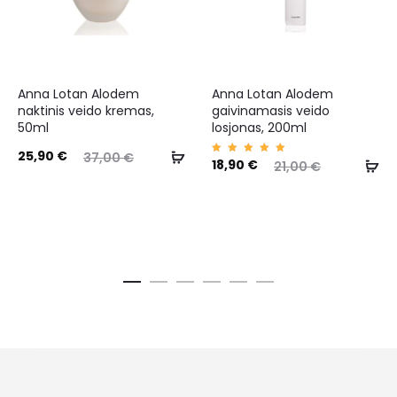
Anna Lotan Alodem
Anna Lotan Alodem
naktinis veido kremas,
gaivinamasis veido
50ml
losjonas, 200ml
25,90
€
37,00
€
Įvertin
18,90
€
21,00
€
imas:
5.00
iš 5