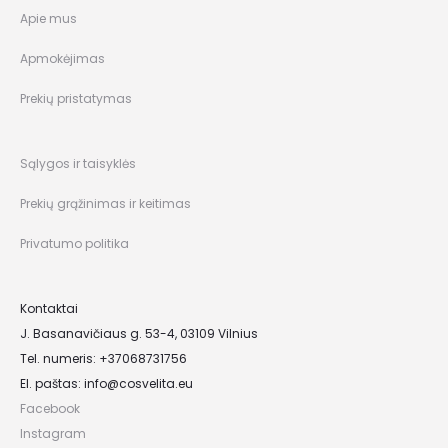
Apie mus
Apmokėjimas
Prekių pristatymas
Sąlygos ir taisyklės
Prekių grąžinimas ir keitimas
Privatumo politika
Kontaktai
J. Basanavičiaus g. 53-4, 03109 Vilnius
Tel. numeris: +37068731756
El. paštas:
info@cosvelita.eu
Facebook
Instagram