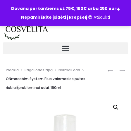
UŽKLAUSA
Dovana perkantiems už 75€, 150€ arba 250 eurų.
Nepamirškite įsidėti į krepšelį 😊
Atšaukti
Pradžia
Pagal odos tipą
Normali oda
ONmacabim System Plus valomosios putos
riebiai/probleminei odai, 150ml