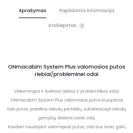
Aprašymas
Papildoma informacija
Atsiliepimai
0
ONmacabim System Plus valomosios putos
riebiai/probleminei odai
Veiksmingos ir švelnios riebios ir problemiškos odos
ONmacabim System Plus valomosios putos kruopščiai
valo poras, pašalina riebalų perteklių, subalansuoja riebalų
gamybą, drėkina veido odą.
Kasdien naudojant valomąsias putas, oda bus švari, gaivi,