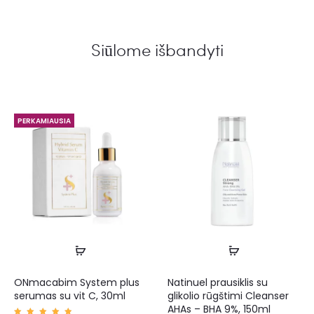
Siūlome išbandyti
PERKAMIAUSIA
ONmacabim System plus
Natinuel prausiklis su
serumas su vit C, 30ml
glikolio rūgštimi Cleanser
AHAs – BHA 9%, 150ml