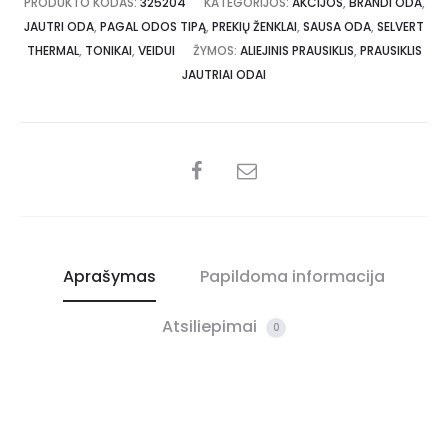
PRODUKTO KODAS:
325204
KATEGORIJOS:
AKCIJOS
,
BRANDI ODA
,
JAUTRI ODA
,
PAGAL ODOS TIPĄ
,
PREKIŲ ŽENKLAI
,
SAUSA ODA
,
SELVERT
THERMAL
,
TONIKAI
,
VEIDUI
ŽYMOS:
ALIEJINIS PRAUSIKLIS
,
PRAUSIKLIS
JAUTRIAI ODAI
Aprašymas
Papildoma informacija
Atsiliepimai
0