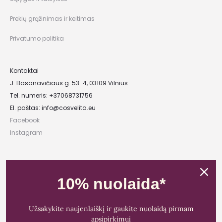
Prekių grąžinimas ir keitimas
Privatumo politika
Kontaktai
J. Basanavičiaus g. 53-4, 03109 Vilnius
Tel. numeris: +37068731756
El. paštas:
info@cosvelita.eu
Facebook
Instagram
UAB „Nikvera”
Įmonės kodas: 303481944
10% nuolaida*
PVM mokėtojo kodas: LT100011828014
Registracijos adresas: Bažnyčios g. 23-36, 25118 Lentvaris, Trakų r.
Užsakykite naujenlaiškį ir gaukite nuolaidą pirmam
Bankas: Paysera LT
apsipirkimui