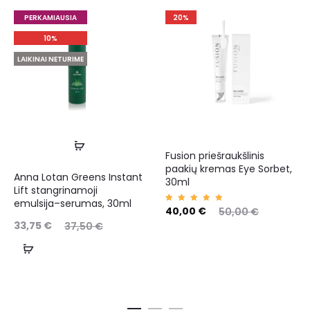
PERKAMIAUSIA
20%
10%
LAIKINAI NETURIME
Fusion priešraukšlinis
paakių kremas Eye Sorbet,
Anna Lotan Greens Instant
30ml
Lift stangrinamoji
emulsija–serumas, 30ml
Įvertin
40,00
€
50,00
€
imas:
5.00
33,75
€
37,50
€
iš 5