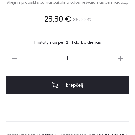
Aliejinis prausiklis puikiai pašalina odos nešvarumus bei makiažą.
28,80
€
36,00
€
Pristatymas per 2-4 darbo dienas
Į krepšelį