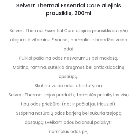
Selvert Thermal Essential Care aliejinis
prausiklis, 200ml
Selvert Thermal Essential Care aliejinis prausiklis su ryžių
aliejumi ir vitaminu E sausai, normaliai ir brandžiai veido
odai.
Puikiai pašalina odos nešvarumus bei makiažą.
Maitina, ramina, suteikia drėgmės bei antioksidacinę
apsaugą.
Skatina veido odos atsistatymą.
Selvert Thermal linijos produktų formulės pritaikytos visų
tipų odos priežiūrai (net ir pačiai jautriausiai).
Sstiprina natūralų odos barjerą bei sukuria trejopą
apsaugą sveikam odos balansui palaikyti:
normalus odos pH;