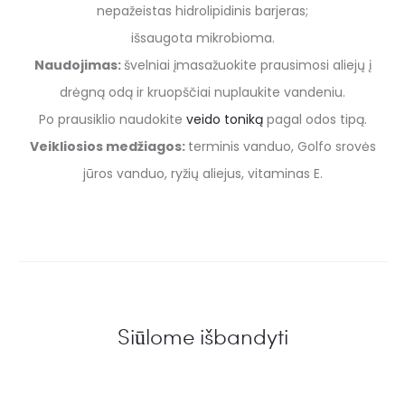
nepažeistas hidrolipidinis barjeras;
išsaugota mikrobioma.
Naudojimas:
švelniai įmasažuokite prausimosi aliejų į
drėgną odą ir kruopščiai nuplaukite vandeniu.
Po prausiklio naudokite
veido toniką
pagal odos tipą.
Veikliosios medžiagos:
terminis vanduo, Golfo srovės
jūros vanduo, ryžių aliejus, vitaminas E.
Siūlome išbandyti