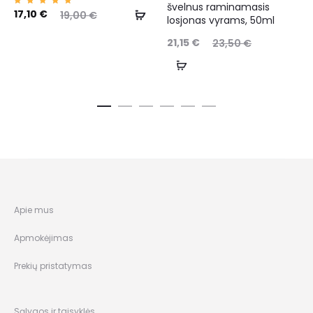
švelnus raminamasis
Įvertin
17,10
€
19,00
€
losjonas vyrams, 50ml
imas:
5.00
iš 5
21,15
€
23,50
€
Apie mus
Apmokėjimas
Prekių pristatymas
Sąlygos ir taisyklės