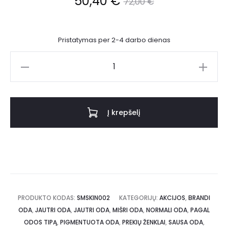
50,40
€
72,00
€
Pristatymas per 2-4 darbo dienas
Į krepšelį
PRODUKTO KODAS:
SMSKIN002
KATEGORIJŲ:
AKCIJOS
,
BRANDI
ODA
,
JAUTRI ODA
,
JAUTRI ODA
,
MIŠRI ODA
,
NORMALI ODA
,
PAGAL
ODOS TIPĄ
,
PIGMENTUOTA ODA
,
PREKIŲ ŽENKLAI
,
SAUSA ODA
,