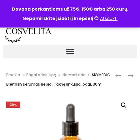
UŽKLAUSA
Dovana perkantiems už 75€, 150€ arba 250 eurų.
Nepamirškite įsidėti į krepšelį 😊
Atšaukti
Pradžia
Pagal odos tipą
Normali oda
SKYMEDIC
Blemish serumas riebiai, į aknę linkusiai odai, 30ml
30%