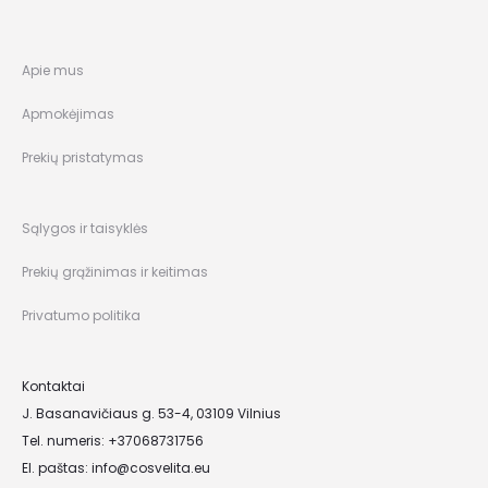
Apie mus
Apmokėjimas
Prekių pristatymas
Sąlygos ir taisyklės
Prekių grąžinimas ir keitimas
Privatumo politika
Kontaktai
J. Basanavičiaus g. 53-4, 03109 Vilnius
Tel. numeris: +37068731756
El. paštas:
info@cosvelita.eu