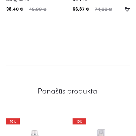
38,40
€
66,87
€
48,00
€
74,30
€
Panašūs produktai
10%
10%