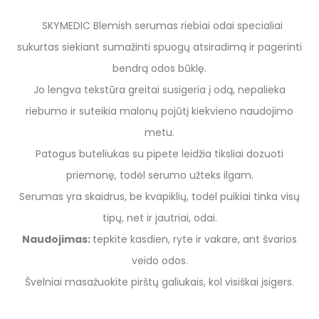
SKYMEDIC Blemish serumas riebiai odai
specialiai
sukurtas siekiant sumažinti spuogų atsiradimą ir pagerinti
bendrą odos būklę.
Jo lengva tekstūra greitai susigeria į odą, nepalieka
riebumo ir suteikia malonų pojūtį kiekvieno naudojimo
metu.
Patogus buteliukas su pipete leidžia tiksliai dozuoti
priemonę, todėl serumo užteks ilgam.
Serumas yra skaidrus, be kvapiklių, todėl puikiai tinka visų
tipų, net ir jautriai, odai.
Naudojimas:
tepkite kasdien, ryte ir vakare, ant švarios
veido odos.
Švelniai masažuokite pirštų galiukais, kol visiškai įsigers.