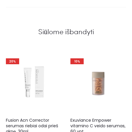
Siūlome išbandyti
20%
10%
Fusion Acn Corrector
Exuviance Empower
serumas riebiai odai prieš
vitamino C veido serumas,
aknę, 30ml
60 vnt.