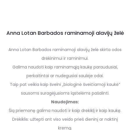
Anna Lotan Barbados raminamoji alavijų želė
Anna Lotan Barbados raminamoji alavijų želė skirta odos
drėkinimui ir raminimui.
Galima naudoti kaip raminamąją kaukę paraudusiai,
perkaitintai ar nudegusiai saulėje odai.
Taip pat veikia kaip švelni „biologinė šveičiamoji kaukė”
sausoms suragėjusioms ląstelėms pašalinti.
Naudojimas:
Šią priemonę galima naudoti ir kaip drėkiklį ir kaip kaukę.
Drėkiklis: užtepti ant viso veido prieš dieninį ar naktinį
kremą.