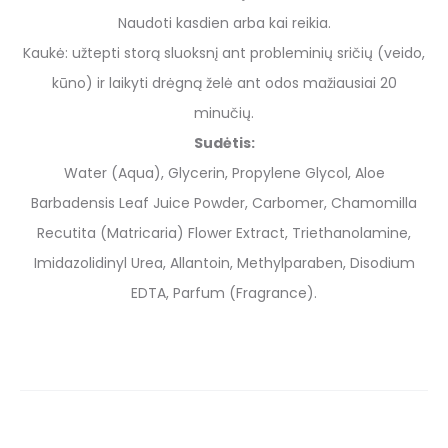
Naudoti kasdien arba kai reikia.
Kaukė: užtepti storą sluoksnį ant probleminių sričių (veido,
kūno) ir laikyti drėgną želė ant odos mažiausiai 20
minučių.
Sudėtis:
Water (Aqua), Glycerin, Propylene Glycol, Aloe
Barbadensis Leaf Juice Powder, Carbomer, Chamomilla
Recutita (Matricaria) Flower Extract, Triethanolamine,
Imidazolidinyl Urea, Allantoin, Methylparaben, Disodium
EDTA, Parfum (Fragrance).