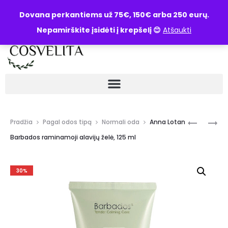
UŽKLAUSA
Dovana perkantiems už 75€, 150€ arba 250 eurų.
Nepamirškite įsidėti į krepšelį 😊
Atšaukti
Pradžia
Pagal odos tipą
Normali oda
Anna Lotan
Barbados raminamoji alavijų želė, 125 ml
30%