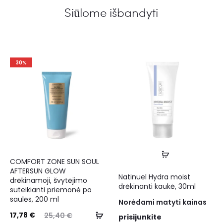
Siūlome išbandyti
30%
COMFORT ZONE SUN SOUL
AFTERSUN GLOW
Natinuel Hydra moist
drėkinamoji, švytėjimo
drėkinanti kaukė, 30ml
suteikianti priemonė po
saulės, 200 ml
Norėdami matyti kainas
17,78
€
25,40
€
prisijunkite