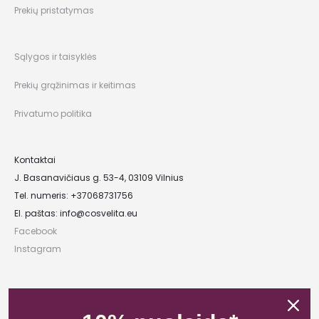
Prekių pristatymas
Sąlygos ir taisyklės
Prekių grąžinimas ir keitimas
Privatumo politika
Kontaktai
J. Basanavičiaus g. 53-4, 03109 Vilnius
Tel. numeris: +37068731756
El. paštas:
info@cosvelita.eu
Facebook
Instagram
UAB „Nikvera”
Įmonės kodas: 303481944