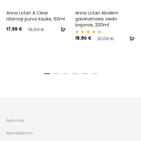
Anna Lotan A Clear
Anna Lotan Alodem
rišamoji purvo kaukė, 60ml
gaivinamasis veido
losjonas, 200ml
17,55
€
19,50
€
Įvertin
18,90
€
21,00
€
imas:
5.00
iš 5
Apie mus
Apmokėjimas