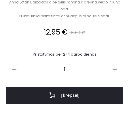
Anna Lotan Barbados aloe gelis ramina ir drėkina veido ir kūno
oda.
Puikiai tinka perkaitintai ar nudegusiai saulėje odai.
12,95
€
18,50
€
Pristatymas per 2-4 darbo dienas
Į krepšelį