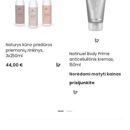
Naturys kūno priežiūros
priemonių rinkinys,
Natinuel Body Prime
3x250ml
anticeliulitinis kremas,
150ml
44,00
€
Norėdami matyti kainas
prisijunkite