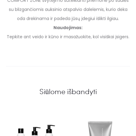
COMFORT ZONE švytėjimo suteikianti priemonė po saulės
su blizgančiomis auksinio atspalvio dalelėmis, kurio dėka
oda drėkinama ir padeda jūsų įdegiui išlikti ilgiau.
Naudojimas:
Tepkite ant veido ir kūno ir masažuokite, kol visiškai įsigers.
Siūlome išbandyti