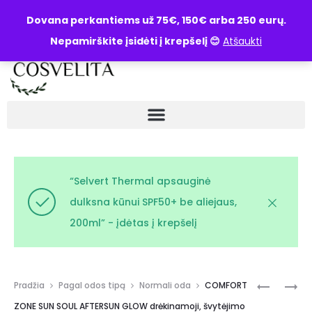
UŽKLAUSA
Dovana perkantiems už 75€, 150€ arba 250 eurų.
Nepamirškite įsidėti į krepšelį 😊
Atšaukti
“Selvert Thermal apsauginė
dulksna kūnui SPF50+ be aliejaus,
200ml” - įdėtas į krepšelį
Pradžia
Pagal odos tipą
Normali oda
COMFORT
ZONE SUN SOUL AFTERSUN GLOW drėkinamoji, švytėjimo