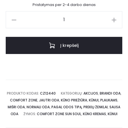
Pristatymas per 2-4 darbo dienas
Į krepšelį
PRODUKTO KODAS:
CZ12440
KATEGORIJŲ:
AKCIJOS
,
BRANDI ODA
,
COMFORT ZONE
,
JAUTRI ODA
,
KŪNO PRIEŽIŪRA
,
KŪNUI, PLAUKAMS
,
MIŠRI ODA
,
NORMALI ODA
,
PAGAL ODOS TIPĄ
,
PREKIŲ ŽENKLAI
,
SAUSA
ODA
ŽYMOS:
COMFORT ZONE SUN SOUL
,
KŪNO KREMAS
,
KŪNUI