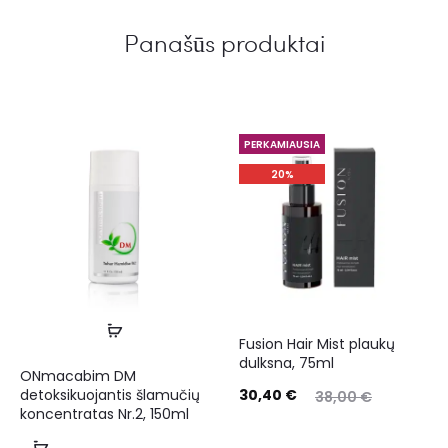
Panašūs produktai
PERKAMIAUSIA
20%
Fusion Hair Mist plaukų
dulksna, 75ml
ONmacabim DM
detoksikuojantis šlamučių
30,40
€
38,00
€
koncentratas Nr.2, 150ml