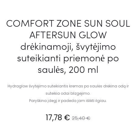
COMFORT ZONE SUN SOUL
AFTERSUN GLOW
drėkinamoji, švytėjimo
suteikianti priemonė po
saulės, 200 ml
Hydraglow švytėjimo suteikiantis kremas po saulės drėkina odą ir
suteikia odai blizgėjimo.
Paryškina įdegį ir padeda jam išlikti ilgiau.
17,78
€
25,40
€