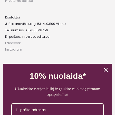
Privatumo politika
Kontaktai
J. Basanavičiaus g. 53-4, 03109 Vilnius
Tel. numeris: +37068731756
El. paštas:
info@cosvelita.eu
Facebook
Instagram
UAB „Nikvera”
Įmonės kodas: 303481944
10% nuolaida*
PVM mokėtojo kodas: LT100011828014
Registracijos adresas: Bažnyčios g. 23-36, 25118 Lentvaris, Trakų r.
Užsakykite naujenlaiškį ir gaukite nuolaidą pirmam
Bankas: Paysera LT
apsipirkimui
Sąskaitos Nr.: LT89 3500 0100 0165 5773