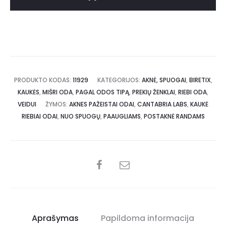
PRODUKTO KODAS:
11929
KATEGORIJOS:
AKNĖ, SPUOGAI
,
BIRETIX
,
KAUKĖS
,
MIŠRI ODA
,
PAGAL ODOS TIPĄ
,
PREKIŲ ŽENKLAI
,
RIEBI ODA
,
VEIDUI
ŽYMOS:
AKNES PAŽEISTAI ODAI
,
CANTABRIA LABS
,
KAUKĖ
RIEBIAI ODAI
,
NUO SPUOGŲ
,
PAAUGLIAMS
,
POSTAKNĖ RANDAMS
Aprašymas
Papildoma informacija