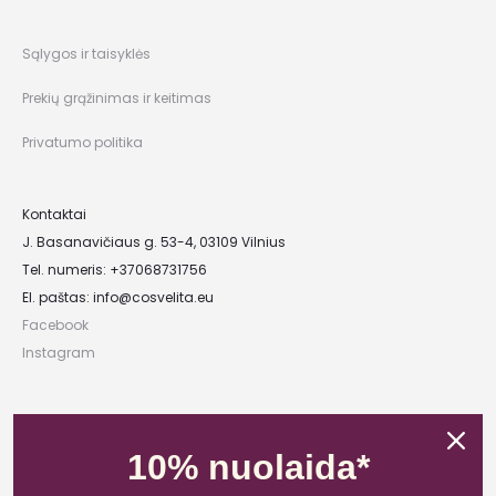
Sąlygos ir taisyklės
Prekių grąžinimas ir keitimas
Privatumo politika
Kontaktai
J. Basanavičiaus g. 53-4, 03109 Vilnius
Tel. numeris: +37068731756
El. paštas:
info@cosvelita.eu
Facebook
Instagram
UAB „Nikvera”
Įmonės kodas: 303481944
10% nuolaida*
PVM mokėtojo kodas: LT100011828014