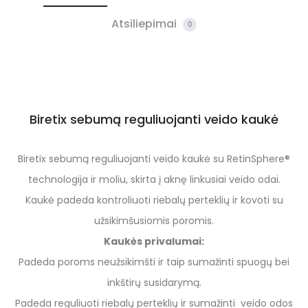
Atsiliepimai
0
Biretix sebumą reguliuojanti veido kaukė
Biretix sebumą reguliuojanti veido kaukė su RetinSphere®
technologija ir moliu, skirta į aknę linkusiai veido odai.
Kaukė padeda kontroliuoti riebalų perteklių ir kovoti su
užsikimšusiomis poromis.
Kaukės privalumai:
Padeda poroms neužsikimšti ir taip sumažinti spuogų bei
inkštirų susidarymą.
Padeda reguliuoti riebalų perteklių ir sumažinti veido odos