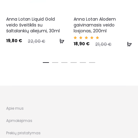
Anna Lotan Liquid Gold
Anna Lotan Alodem
veido šveitiklis su
gaivinamasis veido
šaltalankių aliejumi, 30ml
losjonas, 200ml
19,80
€
22,00
€
Įvertin
18,90
€
21,00
€
imas:
5.00
iš 5
Apie mus
Apmokėjimas
Prekių pristatymas