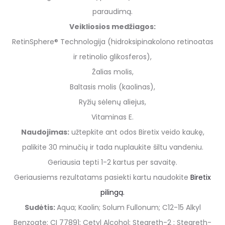
paraudimą.
Veikliosios medžiagos:
RetinSphere® Technologija (hidroksipinakolono retinoatas
ir retinolio glikosferos),
Žalias molis,
Baltasis molis (kaolinas),
Ryžių sėlenų aliejus,
Vitaminas E.
Naudojimas:
užtepkite ant odos Biretix veido kaukę,
palikite 30 minučių ir tada nuplaukite šiltu vandeniu.
Geriausia tepti 1-2 kartus per savaitę.
Geriausiems rezultatams pasiekti kartu naudokite
Biretix
pilingą.
Sudėtis:
Aqua; Kaolin; Solum Fullonum; C12-15 Alkyl
Benzoate; CI 77891; Cetyl Alcohol; Steareth-2 ; Steareth-