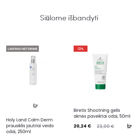
Siūlome išbandyti
LAIKINAI NETURIME
12%
Biretix Shootning gelis
aknės paveiktai odai, 50ml
Holy Land Calm Derm
prausiklis jautriai veido
20,24
€
23,00
€
odai, 250ml