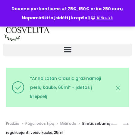
UŽKLAUSA
Dovana perkantiems už 75€, 150€ arba 250 eurų.
Nepamirškite įsidėti į krepšelį 😊
Atšaukti
“Anna Lotan Classic gražinamoji
perlų kaukė, 60ml” - įdėtas į
krepšelį
Pradžia
Pagal odos tipą
Mišri oda
Biretix sebumą
reguliuojanti veido kaukė, 25ml