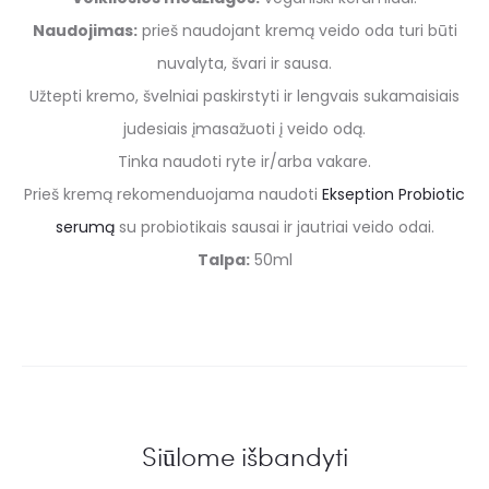
Naudojimas:
prieš naudojant kremą veido oda turi būti
nuvalyta, švari ir sausa.
Užtepti kremo, švelniai paskirstyti ir lengvais sukamaisiais
judesiais įmasažuoti į veido odą.
Tinka naudoti ryte ir/arba vakare.
Prieš kremą rekomenduojama naudoti
Ekseption Probiotic
serumą
su probiotikais sausai ir jautriai veido odai.
Talpa:
50ml
Siūlome išbandyti