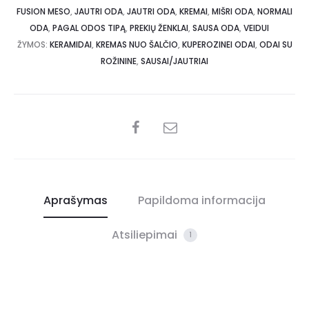
FUSION MESO
,
JAUTRI ODA
,
JAUTRI ODA
,
KREMAI
,
MIŠRI ODA
,
NORMALI
ODA
,
PAGAL ODOS TIPĄ
,
PREKIŲ ŽENKLAI
,
SAUSA ODA
,
VEIDUI
ŽYMOS:
KERAMIDAI
,
KREMAS NUO ŠALČIO
,
KUPEROZINEI ODAI
,
ODAI SU
ROŽININE
,
SAUSAI/JAUTRIAI
Aprašymas
Papildoma informacija
Atsiliepimai
1