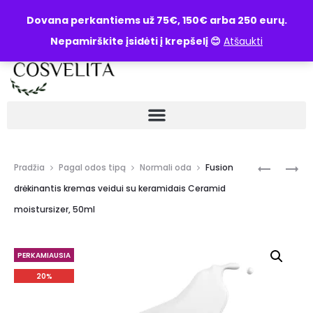
UŽKLAUSA
Dovana perkantiems už 75€, 150€ arba 250 eurų.
Nepamirškite įsidėti į krepšelį 😊
Atšaukti
Pradžia
Pagal odos tipą
Normali oda
Fusion
drėkinantis kremas veidui su keramidais Ceramid
moistursizer, 50ml
PERKAMIAUSIA
20%