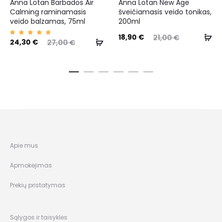
Anna Lotan Barbados Air
Anna Lotan New Age
Calming raminamasis
šveičiamasis veido tonikas,
veido balzamas, 75ml
200ml
18,90
€
21,00
€
Įvertin
24,30
€
27,00
€
imas:
5.00
iš 5
Apie mus
Apmokėjimas
Prekių pristatymas
Sąlygos ir taisyklės