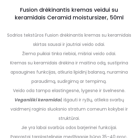
Fusion drėkinantis kremas veidui su
keramidais Ceramid moistursizer, 50ml
Sodrios tekstūros Fusion drėkinantis kremas su keramidais
skirtas sausai ir jautriai veido odai.
Žiema puikiai tinka riebiai, mišriai veido odai.
Kremas su keramidais drėkina ir maitina odą, sustiprina
apsaugines funkcijas, atkuria lipidinį balansą, nuramina
paraudimą, sudirgimą ar tempimą.
Veido oda tampa elastingesnė, lygesnė ir švelnesnė.
Veganiški keramidai
, išgauti ir ryžių, atlieka svarbų
vaidmenį raginio sluoksnio stratum corneum kokybei ir
struktūrai.
Jie yra labai svarbūs odos barjerinei funkcijai.
Paprastai tarpląstelinėje medžiagoje būna 35–40 proc.