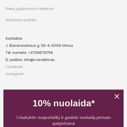
Prekių grąžinimas ir keitimas
Privatumo politika
Kontaktai
J. Basanavičiaus g. 53-4, 03109 Vilnius
Tel. numeris: +37068731756
El. paštas:
info@cosvelita.eu
Facebook
Instagram
UAB „Nikvera”
Įmonės kodas: 303481944
10% nuolaida*
PVM mokėtojo kodas: LT100011828014
Registracijos adresas: Bažnyčios g. 23-36, 25118 Lentvaris, Trakų r.
Užsakykite naujenlaiškį ir gaukite nuolaidą pirmam
Bankas: Paysera LT
apsipirkimui