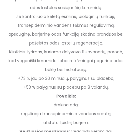
odos ląsteles susiejančių keramidų.
Jie kontroliuoja keletą esminių biologinių funkcijų:
transepiderminio vandens tėkmės reguliavimą,
apsauginę, barjerinę odos funkciją, skatina brandžios bei
pažeistos odos ląstelių regeneraciją.
Klinikinis tyrimas, kuriame dalyvavo 11 savanorių, parodė,
kad veganiški keramidai labai reikšmingai pagerina odos
būklę bei hidrataciją:
+73 % jau po 30 minučių, palyginus su placebo,
+53 % palyginus su placebu po 8 valandų.
Poveikis:
drėkina odą;
reguliuoja transepiderminio vandens srautą;
atstato lipidinį barjerą.
Veikliosios medžiagos:
veganiški keramidai.