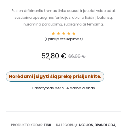
Fusion drėkinantis kremas tinka sausai ir jautriai veido odai,
sustiprina apsaugines funkcijas, atkuria lipidinį balansą,
nuramina paraudimą, sudirgimą ar tempimą.
1
Įvertin
(
1
pirkėjo atsiliepimas)
imas:
5.00
iš
5
(viso
įvertin
52,80
€
66,00
€
imų:
)
Norėdami įsigyti šią prekę prisijunkite.
Pristatymas per 2-4 darbo dienas
PRODUKTO KODAS:
F168
KATEGORIJŲ:
AKCIJOS
,
BRANDI ODA
,