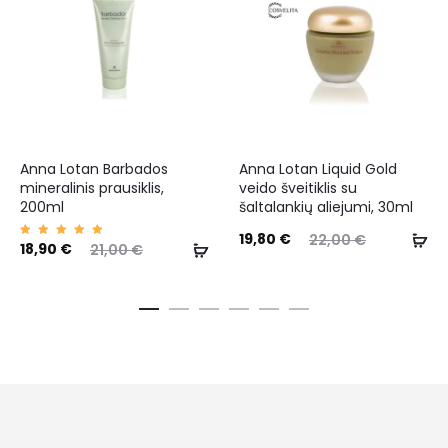
Anna Lotan Barbados
Anna Lotan Liquid Gold
mineralinis prausiklis,
veido šveitiklis su
200ml
šaltalankių aliejumi, 30ml
19,80
€
22,00
€
Įvertin
18,90
€
21,00
€
imas:
5.00
iš 5