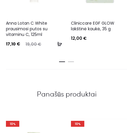
Anna Lotan C White
Cliniccare EGF GLOW
prausimosi putos su
lakštinė kaukė, 35 g
vitaminu C, 125ml
12,00
€
17,10
€
19,00
€
Panašūs produktai
10%
10%