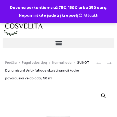
UŽKLAUSA
Dovana perkantiems už 75€, 150€ arba 250 eurų.
Nepamirškite įsidėti į krepšelį 😊
Atšaukti
Pradžia
Pagal odos tipą
Normali oda
GUINOT
Dynamisant Anti-fatigue skaistinamoji kaukė
pavargusiai veido odai, 50 ml