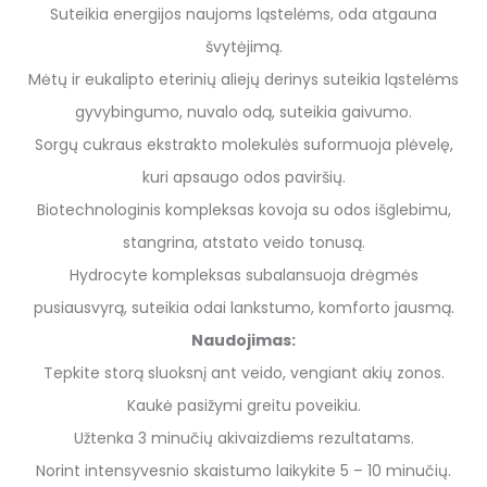
Suteikia energijos naujoms ląstelėms, oda atgauna
švytėjimą.
Mėtų ir eukalipto eterinių aliejų derinys suteikia ląstelėms
gyvybingumo, nuvalo odą, suteikia gaivumo.
Sorgų cukraus ekstrakto molekulės suformuoja plėvelę,
kuri apsaugo odos paviršių.
Biotechnologinis kompleksas kovoja su odos išglebimu,
stangrina, atstato veido tonusą.
Hydrocyte kompleksas subalansuoja drėgmės
pusiausvyrą, suteikia odai lankstumo, komforto jausmą.
Naudojimas:
Tepkite storą sluoksnį ant veido, vengiant akių zonos.
Kaukė pasižymi greitu poveikiu.
Užtenka 3 minučių akivaizdiems rezultatams.
Norint intensyvesnio skaistumo laikykite 5 – 10 minučių.