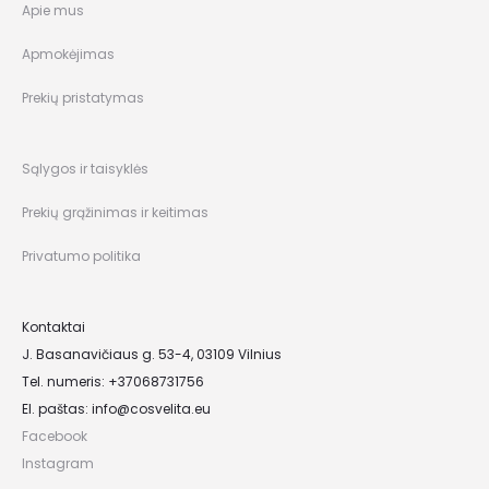
Apie mus
Apmokėjimas
Prekių pristatymas
Sąlygos ir taisyklės
Prekių grąžinimas ir keitimas
Privatumo politika
Kontaktai
J. Basanavičiaus g. 53-4, 03109 Vilnius
Tel. numeris: +37068731756
El. paštas:
info@cosvelita.eu
Facebook
Instagram