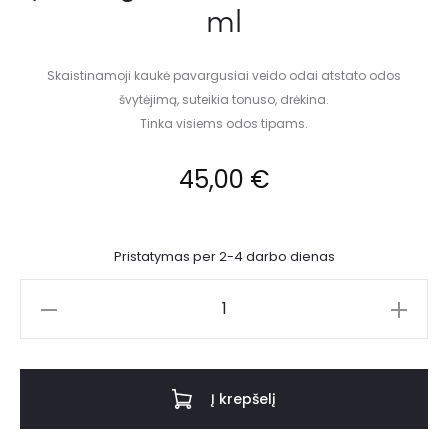
ml
Skaistinamoji kaukė pavargusiai veido odai atstato odos
švytėjimą, suteikia tonuso, drėkina.
Tinka visiems odos tipams.
45,00
€
Pristatymas per 2-4 darbo dienas
Į krepšelį