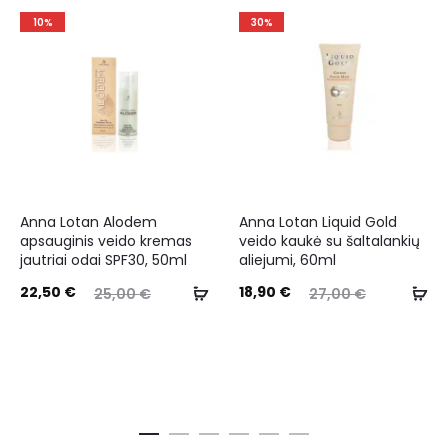
10%
30%
Anna Lotan Alodem
Anna Lotan Liquid Gold
apsauginis veido kremas
veido kaukė su šaltalankių
jautriai odai SPF30, 50ml
aliejumi, 60ml
22,50
€
18,90
€
25,00
€
27,00
€