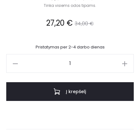
Tinka visiems odos tipams.
27,20
€
34,00
€
Pristatymas per 2-4 darbo dienas
Į krepšelį