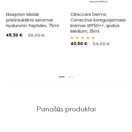
Ekseption Mixlab
Cliniccare Dermo
priešraukšlinis serumas
Corrective koreguojamasis
Hyaluronic Peptides, 75ml
kremas SPF50++, spalva
Medium, 35ml
49,30
€
58,00
€
Įvertin
40,50
€
54,00
€
imas:
5.00
iš 5
Panašūs produktai