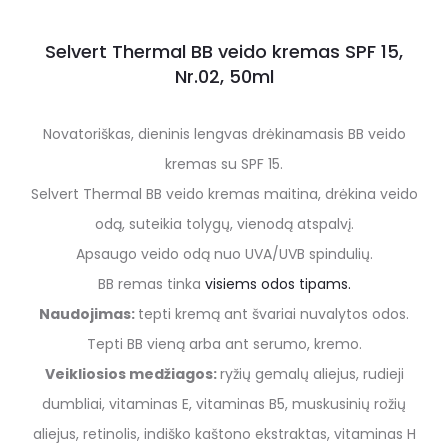
Selvert Thermal BB veido kremas SPF 15,
Nr.02, 50ml
Novator
iškas, dieninis lengvas drėkinamasis BB veido
kremas su SPF 15.
Selvert Thermal BB veido kremas maitina, drėkina veido
odą, suteikia tolygų, vienodą atspalvį.
Apsaugo veido odą nuo UVA/UVB spindulių.
BB remas tinka
visiems odos tipams.
Naudojimas:
tepti kremą ant švariai nuvalytos odos.
Tepti BB vieną arba ant serumo, kremo.
Veikliosios medžiagos:
ryžių gemalų aliejus, rudieji
dumbliai, vitaminas E, vitaminas B5, muskusinių rožių
aliejus, retinolis, indiško kaštono ekstraktas, vitaminas H