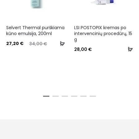
Selvert Thermal purškiama
LSI POSTOPIX kremas po
kūno emulsija, 200ml
intervencinių procedūrų, 15
g
27,20
€
34,00
€
28,00
€