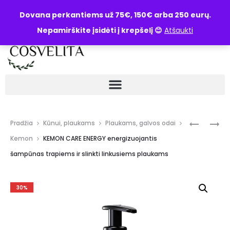
UŽKLAUSA
Dovana perkantiems už 75€, 150€ arba 250 eurų.
Nepamirškite įsidėti į krepšelį 😊
Atšaukti
Pradžia
Kūnui, plaukams
Plaukams, galvos odai
Kemon
KEMON CARE ENERGY energizuojantis
šampūnas trapiems ir slinkti linkusiems plaukams
30%