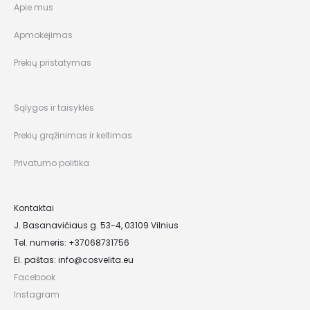
Apie mus
Apmokėjimas
Prekių pristatymas
Sąlygos ir taisyklės
Prekių grąžinimas ir keitimas
Privatumo politika
Kontaktai
J. Basanavičiaus g. 53-4, 03109 Vilnius
Tel. numeris: +37068731756
El. paštas:
info@cosvelita.eu
Facebook
Instagram