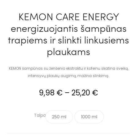
KEMON CARE ENERGY
energizuojantis šampūnas
trapiems ir slinkti linkusiems
plaukams
KEMON šampūnas su ženšenio ekstraktu ir kofeinu skatina sveiką,
intensyvų plaukų augimą, mažina slinkimą.
9,98
€
–
25,20
€
Talpa
250 ml
1000 ml