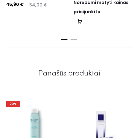
Norėdami matyti kainas
45,90
€
54,00
€
prisijunkite
Panašūs produktai
20%