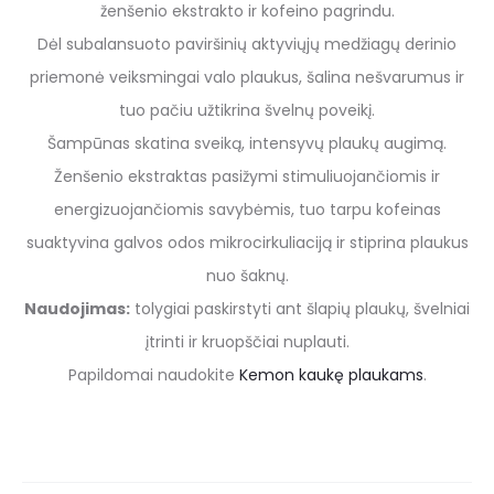
ženšenio ekstrakto ir kofeino pagrindu.
Dėl subalansuoto paviršinių aktyviųjų medžiagų derinio
priemonė veiksmingai valo plaukus, šalina nešvarumus ir
tuo pačiu užtikrina švelnų poveikį.
Šampūnas skatina sveiką, intensyvų plaukų augimą.
Ženšenio ekstraktas pasižymi stimuliuojančiomis ir
energizuojančiomis savybėmis, tuo tarpu kofeinas
suaktyvina galvos odos mikrocirkuliaciją ir stiprina plaukus
nuo šaknų.
Naudojimas:
tolygiai paskirstyti ant šlapių plaukų, švelniai
įtrinti ir kruopščiai nuplauti.
Papildomai naudokite
Kemon kaukę plaukams
.