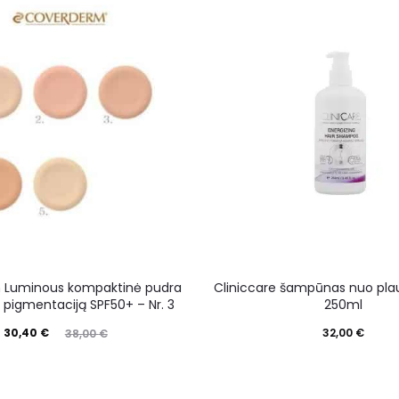
 Luminous kompaktinė pudra
Cliniccare šampūnas nuo plau
 pigmentaciją SPF50+ – Nr. 3
250ml
30,40
€
32,00
€
38,00
€