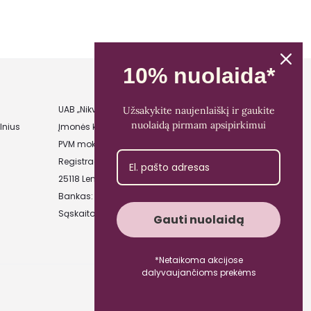
10% nuolaida*
UAB „Nikvera”
Užsakykite naujenlaiškį ir gaukite
nuolaidą pirmam apsipirkimui
lnius
Įmonės kodas: 303481944
PVM mokėtojo kodas: LT100011828014
Registracijos adresas: Bažnyčios g. 23-36,
25118 Lentvaris, Trakų r.
Bankas: Paysera LT
Sąskaitos Nr.: LT89 3500 0100 0165 5773
Gauti nuolaidą
*Netaikoma akcijose
dalyvaujančioms prekėms