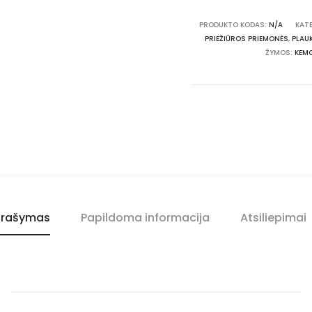
PRODUKTO KODAS:
N/A
KAT
PRIEŽIŪROS PRIEMONĖS
,
PLAU
ŽYMOS:
KEM
rašymas
Papildoma informacija
Atsiliepimai