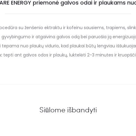
RE ENERGY priemonė galvos odai ir plaukams nuo
edūra su ženšenio ektraktu ir kofeinu sausiems, trapiems, slinkt
gyvybingumo ir atgaivina galvos odą bei paruošia ją energizuoj
i tepama nuo plaukų vidurio, kad plaukai būtų lengviau iššukuojam
:
tepti ant galvos odos ir plaukų, luktelėti 2-3 minutes ir kruopšči
Siūlome išbandyti