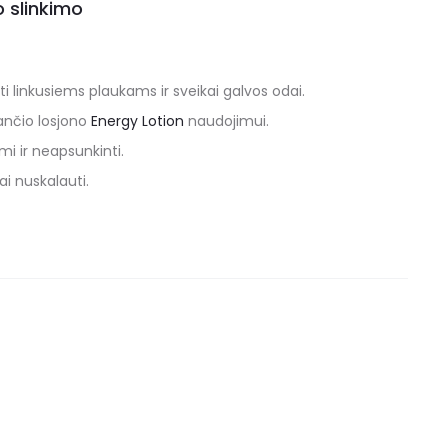
 slinkimo
i linkusiems plaukams ir sveikai galvos odai.
ančio losjono
Energy Lotion
naudojimui.
i ir neapsunkinti.
ai nuskalauti.