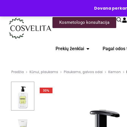
UŽKLAUSA
Dovana perkanti
Kosmetologo konsultacija
Prekių ženklai
Pagal odos 
Pradžia
Kūnui, plaukams
Plaukams, galvos odai
Kemon
30%