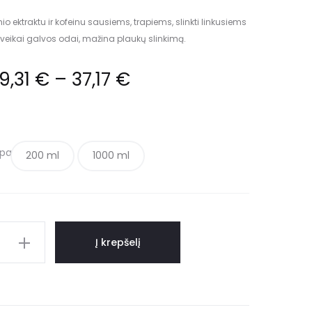
 ektraktu ir kofeinu sausiems, trapiems, slinkti linkusiems
veikai galvos odai, mažina plaukų slinkimą.
9,31
€
–
37,17
€
lpa
200 ml
1000 ml
Į krepšelį