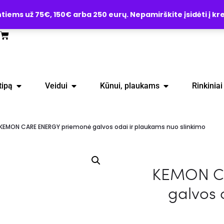
ems už 75€, 150€ arba 250 eurų. Nepamirškite įsidėti į kre
tipą
Veidui
Kūnui, plaukams
Rinkiniai
KEMON CARE ENERGY priemonė galvos odai ir plaukams nuo slinkimo
KEMON C
galvos 