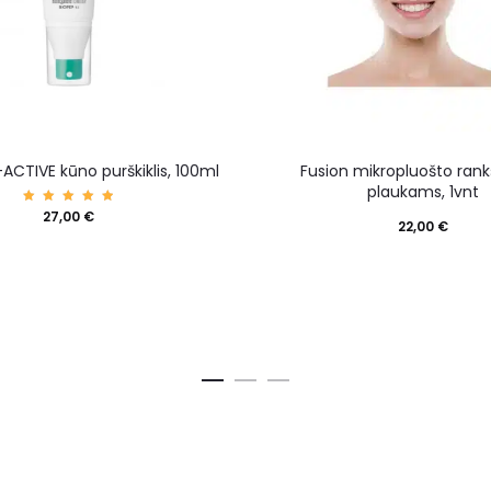
-ACTIVE kūno purškiklis, 100ml
Fusion mikropluošto rank
plaukams, 1vnt
Įvertin
27,00
€
imas:
22,00
€
5.00
iš 5