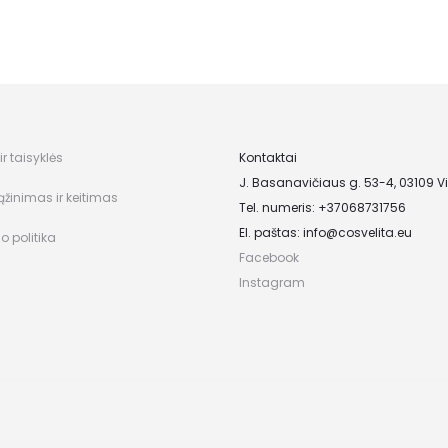
r taisyklės
Kontaktai
J. Basanavičiaus g. 53-4, 03109 Vi
ąžinimas ir keitimas
Tel. numeris: +37068731756
El. paštas:
info@cosvelita.eu
o politika
Facebook
Instagram