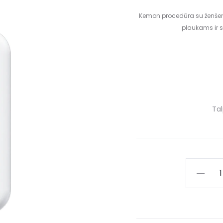
Kemon procedūra su ženšenio
plaukams ir s
Ta