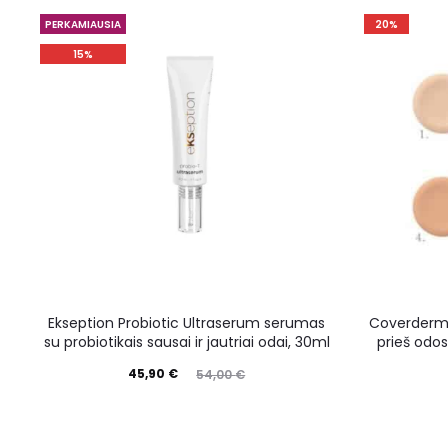
PERKAMIAUSIA
20%
15%
Ekseption Probiotic Ultraserum serumas
Coverderm
su probiotikais sausai ir jautriai odai, 30ml
prieš odos
45,90
€
54,00
€