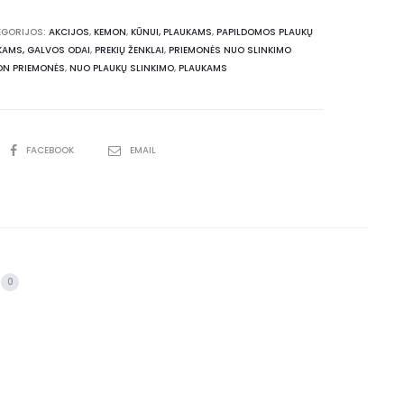
EGORIJOS:
AKCIJOS
,
KEMON
,
KŪNUI, PLAUKAMS
,
PAPILDOMOS PLAUKŲ
KAMS, GALVOS ODAI
,
PREKIŲ ŽENKLAI
,
PRIEMONĖS NUO SLINKIMO
ON PRIEMONĖS
,
NUO PLAUKŲ SLINKIMO
,
PLAUKAMS
FACEBOOK
EMAIL
0