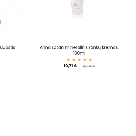
šluostis
Anna Lotan mineralinis rankų kremas,
100ml
Įvertin
10,71
€
11,90
€
imas:
5.00
iš 5