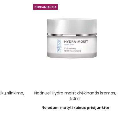
PERKAMIAUSIA
kų slinkimo,
Natinuel Hydra moist drėkinantis kremas,
50ml
Norėdami matyti kainas
prisijunkite