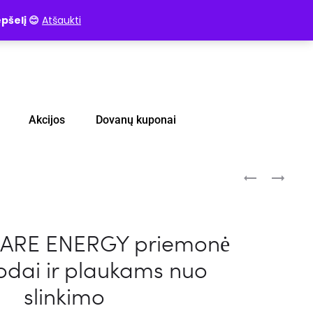
pšelį 😊
Atšaukti
Akcijos
Dovanų kuponai
ARE ENERGY priemonė
odai ir plaukams nuo
slinkimo