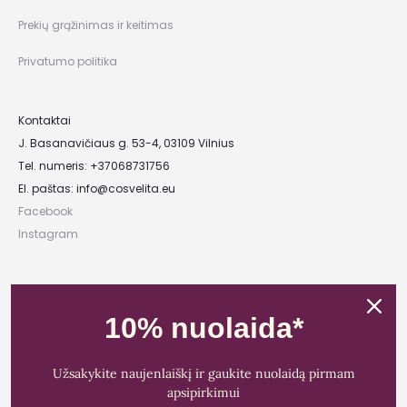
Prekių grąžinimas ir keitimas
Privatumo politika
Kontaktai
J. Basanavičiaus g. 53-4, 03109 Vilnius
Tel. numeris: +37068731756
El. paštas:
info@cosvelita.eu
Facebook
Instagram
UAB „Nikvera”
Įmonės kodas: 303481944
10% nuolaida*
PVM mokėtojo kodas: LT100011828014
Registracijos adresas: Bažnyčios g. 23-36, 25118 Lentvaris, Trakų r.
Užsakykite naujenlaiškį ir gaukite nuolaidą pirmam
Bankas: Paysera LT
apsipirkimui
Sąskaitos Nr.: LT89 3500 0100 0165 5773