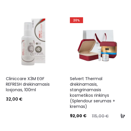
20%
Cliniccare X3M EGF
Selvert Thermal
REFRESH drėkinamasis
drėkinamasis,
losjonas, 100ml
stangrinamasis
kosmetikos rinkinys
32,00
€
(Splendour serumas +
kremas)
92,00
€
115,00
€