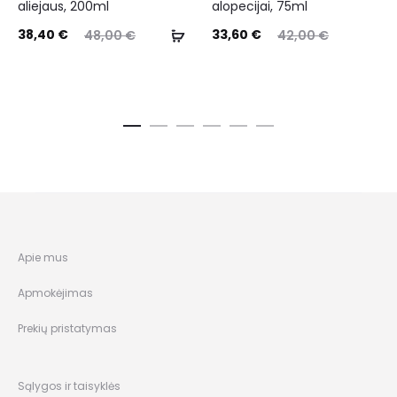
aliejaus, 200ml
alopecijai, 75ml
38,40
€
33,60
€
48,00
€
42,00
€
Apie mus
Apmokėjimas
Prekių pristatymas
Sąlygos ir taisyklės