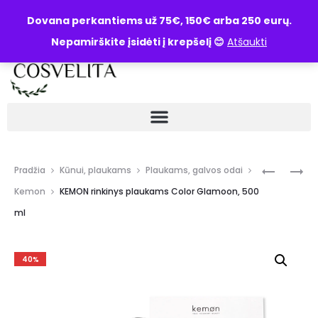
UŽKLAUSA
Dovana perkantiems už 75€, 150€ arba 250 eurų.
Nepamirškite įsidėti į krepšelį 😊
Atšaukti
Pradžia
Kūnui, plaukams
Plaukams, galvos odai
Kemon
KEMON rinkinys plaukams Color Glamoon, 500
ml
40%