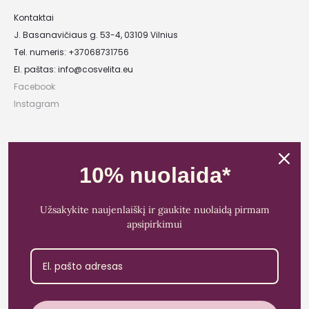
Kontaktai
J. Basanavičiaus g. 53-4, 03109 Vilnius
Tel. numeris: +37068731756
El. paštas:
info@cosvelita.eu
Facebook
Instagram
UAB „Nikvera”
Įmonės kodas: 303481944
10% nuolaida*
PVM mokėtojo kodas: LT100011828014
Registracijos adresas: Bažnyčios g. 23-36, 25118 Lentvaris, Trakų r.
Užsakykite naujenlaiškį ir gaukite nuolaidą pirmam
Bankas: Paysera LT
apsipirkimui
Sąskaitos Nr.: LT89 3500 0100 0165 5773