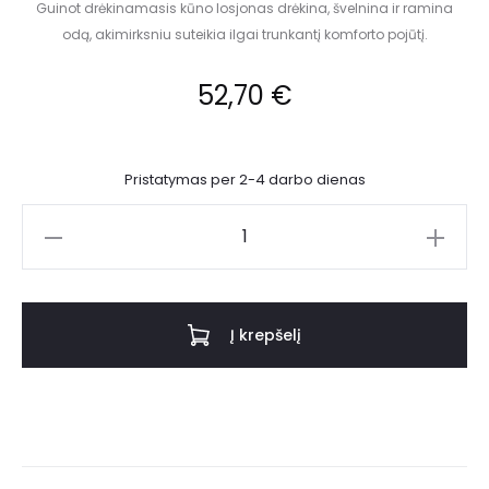
Guinot drėkinamasis kūno losjonas drėkina, švelnina ir ramina
odą, akimirksniu suteikia ilgai trunkantį komforto pojūtį.
52,70
€
Pristatymas per 2-4 darbo dienas
Į krepšelį