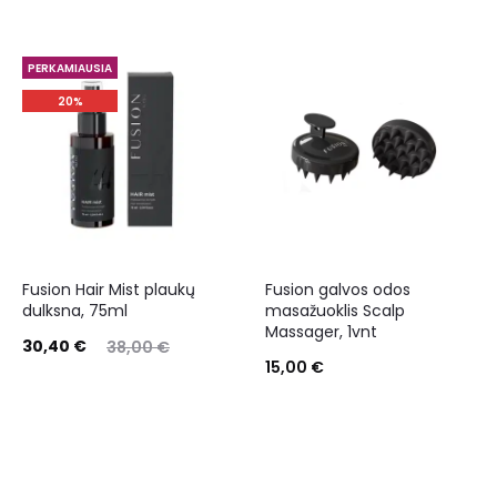
PERKAMIAUSIA
20%
Fusion Hair Mist plaukų
Fusion galvos odos
dulksna, 75ml
masažuoklis Scalp
Massager, 1vnt
30,40
€
38,00
€
15,00
€