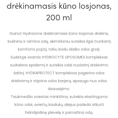
drėkinamasis kūno losjonas,
200 ml
Guinot Hydrazone drėkinamasis kūno losjonas drėkina,
švelnina ir ramina odą, akimirksniu suteikia ilgai trunkantį
komforto pojūtį, tokiu būdu išlaiko odos grožį.
Sudėtyje esantis HYDROCYTE LIPOSOMES kompleksas
sudrėkina epidermį ir suteikia odai nuolatinį drėkinimo
šaltinį. HYDRAPROTECT kompleksas pagerina odos
drėkinimą ir stiprina odos barjerą, apsaugo nuo odos
išsausėjimo.
Taukmedžio sviestas minkština, suteikia elastingumo
kūno odai, aviečių kauliukų aliejus padeda atkurti
hidrolipidinę plėvelę ir pamaitina odą.