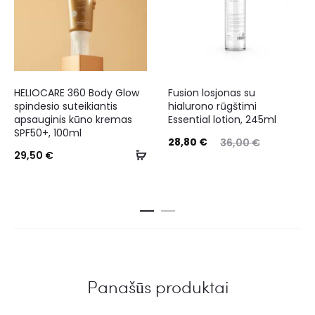
HELIOCARE 360 Body Glow
Fusion losjonas su
spindesio suteikiantis
hialurono rūgštimi
apsauginis kūno kremas
Essential lotion, 245ml
SPF50+, 100ml
28,80
€
36,00
€
29,50
€
Panašūs produktai