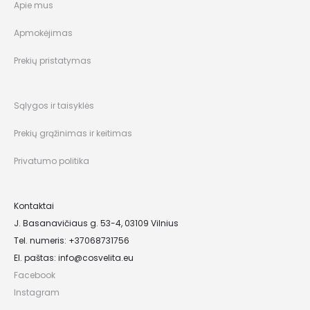
Apie mus
Apmokėjimas
Prekių pristatymas
Sąlygos ir taisyklės
Prekių grąžinimas ir keitimas
Privatumo politika
Kontaktai
J. Basanavičiaus g. 53-4, 03109 Vilnius
Tel. numeris: +37068731756
El. paštas:
info@cosvelita.eu
Facebook
Instagram