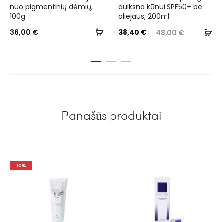
nuo pigmentinių dėmių,
dulksna kūnui SPF50+ be
100g
aliejaus, 200ml
36,00
€
38,40
€
48,00
€
Panašūs produktai
10%