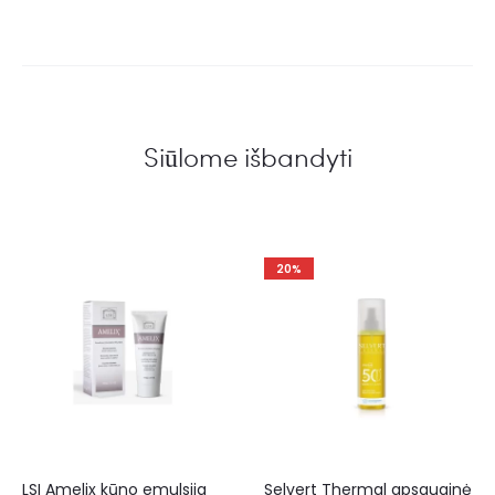
Siūlome išbandyti
20%
LSI Amelix kūno emulsija
Selvert Thermal apsauginė