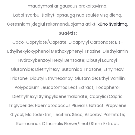
maudymosi ar gausaus prakaitavimo.
Labai svarbu išlaikyti apsaugą nuo saulės visą dieną.
Geresniam įdegiui rekomenduojama atlikti
kūno šveitimą.
Sudėtis:
Coco-Caprylate/Caprate; Dicaprylyl Carbonate; Bis-
Ethylhexyloxyphenol Methoxyphenyl Triazine; Diethylamin
Hydroxybenzoyl Hexyl Benzoate; Dibutyl Lauroyl
Glutamide; Diethylhexyl Butamido Triazone; Ethylhexyl
Triazone; Dibutyl Ethyhexanoyl Glutamide; Ethyl Vanillin;
Polypodium Leucotomos Leaf Extract; Tocopherol;
Diethylhexyl Syringylidenemalonate; Caprylic/Capric
Triglyceride; Haematococcus Pluvialis Extract; Propylene
Glycol; Maltodextrin; Lecithin; Silica; Ascorbyl Palmitate;
Rosmarinus Officinalis Flower/Leaf/Stem Extract.