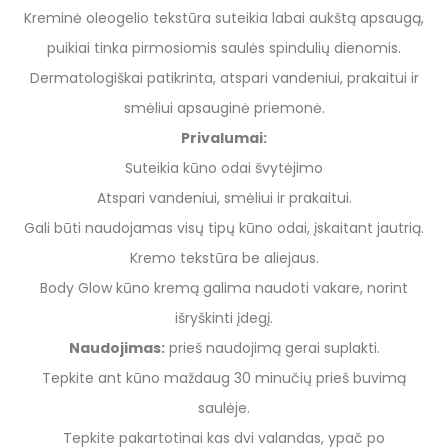
Kreminė oleogelio tekstūra suteikia labai aukštą apsaugą,
puikiai tinka pirmosiomis saulės spindulių dienomis.
Dermatologiškai patikrinta, atspari vandeniui, prakaitui ir
smėliui apsauginė priemonė.
Privalumai:
Suteikia kūno odai švytėjimo
Atspari vandeniui, smėliui ir prakaitui.
Gali būti naudojamas visų tipų kūno odai, įskaitant jautrią.
Kremo tekstūra be aliejaus.
Body Glow kūno kremą galima naudoti vakare, norint
išryškinti įdegį.
Naudojimas:
prieš naudojimą gerai suplakti.
Tepkite ant kūno maždaug 30 minučių prieš buvimą
saulėje.
Tepkite pakartotinai kas dvi valandas, ypač po