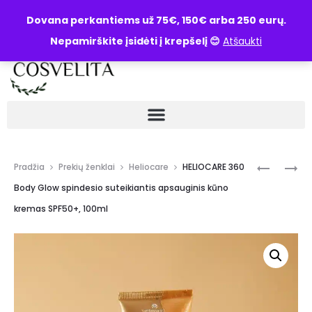
UŽKLAUSA
Dovana perkantiems už 75€, 150€ arba 250 eurų.
Nepamirškite įsidėti į krepšelį 😊
Atšaukti
Pradžia
Prekių ženklai
Heliocare
HELIOCARE 360
Body Glow spindesio suteikiantis apsauginis kūno
kremas SPF50+, 100ml