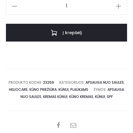
Į krepšelį
PRODUKTO KODAS:
23269
KATEGORIJOS:
APSAUGA NUO SAULĖS
,
HELIOCARE
,
KŪNO PRIEŽIŪRA
,
KŪNUI, PLAUKAMS
ŽYMOS:
APSAUGA
NUO SAULES
,
KREMAS KŪNUI
,
KŪNO KREMAS
,
KŪNUI
,
SPF