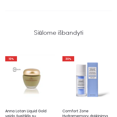
Siūlome išbandyti
10%
30%
Anna Lotan Liquid Gold
Comfort Zone
veido šveitiklis su
Hydramemory drėkinimą