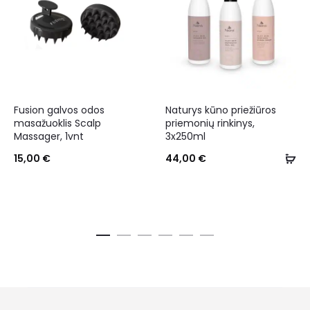
Fusion galvos odos
Naturys kūno priežiūros
masažuoklis Scalp
priemonių rinkinys,
Massager, 1vnt
3x250ml
15,00
€
44,00
€