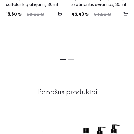
šaltalankių aliejumi, 30ml
skatinantis serumas, 30ml
19,80
€
45,43
€
22,00
€
64,90
€
Panašūs produktai