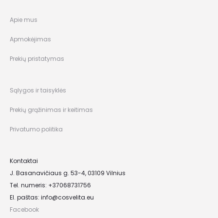
Apie mus
Apmokėjimas
Prekių pristatymas
Sąlygos ir taisyklės
Prekių grąžinimas ir keitimas
Privatumo politika
Kontaktai
J. Basanavičiaus g. 53-4, 03109 Vilnius
Tel. numeris: +37068731756
El. paštas:
info@cosvelita.eu
Facebook