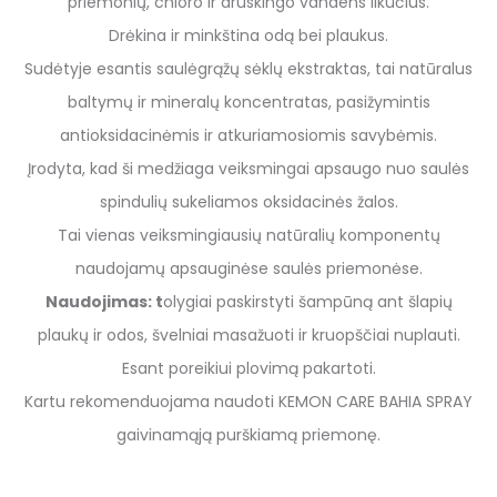
priemonių, chloro ir druskingo vandens likučius.
Drėkina ir minkština odą bei plaukus.
Sudėtyje esantis saulėgrąžų sėklų ekstraktas, tai natūralus
baltymų ir mineralų koncentratas, pasižymintis
antioksidacinėmis ir atkuriamosiomis savybėmis.
Įrodyta, kad ši medžiaga veiksmingai apsaugo nuo saulės
spindulių sukeliamos oksidacinės žalos.
Tai vienas veiksmingiausių natūralių komponentų
naudojamų apsauginėse saulės priemonėse.
Naudojimas: t
olygiai paskirstyti šampūną ant šlapių
plaukų ir odos, švelniai masažuoti ir kruopščiai nuplauti.
Esant poreikiui plovimą pakartoti.
Kartu rekomenduojama naudoti KEMON CARE BAHIA SPRAY
gaivinamąją purškiamą priemonę.