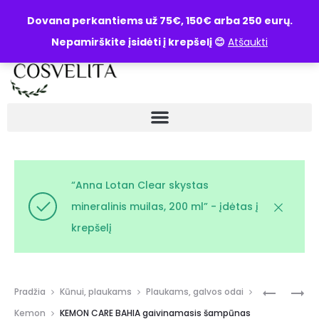
UŽKLAUSA
Dovana perkantiems už 75€, 150€ arba 250 eurų.
Nepamirškite įsidėti į krepšelį 😊
Atšaukti
“Anna Lotan Clear skystas
mineralinis muilas, 200 ml” - įdėtas į
krepšelį
Pradžia
Kūnui, plaukams
Plaukams, galvos odai
Kemon
KEMON CARE BAHIA gaivinamasis šampūnas